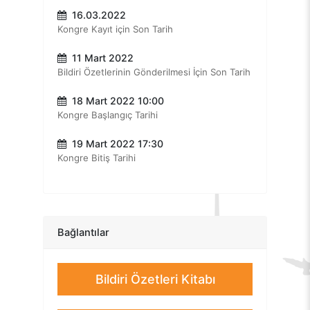
16.03.2022
Prof. Dr. Zümra ATALAY
Kongre Kayıt için Son Tarih
“Yapmak Yerine Olmak”
11 Mart 2022
Prof. Dr. Gökben HIZLI SAYAR
Bildiri Özetlerinin Gönderilmesi İçin Son Tarih
“Pandemi Döneminde Psikolojik Sağlamlık”
Prof. Dr. Sinan CANAN
18 Mart 2022 10:00
Kongre Başlangıç Tarihi
“Yapmak Yerine Olmak”
Doç. Dr. Meryem KARAAZİZ
19 Mart 2022 17:30
Çalıştay- “İşe Bağımlılık ve Pozitif Psikoterapi”
Kongre Bitiş Tarihi
Dr. Öğr. Üyesi Gülşen VARLIKLI
“Pozitif ve Kültürlerarası Psikoterapi”
Dr. Psikolog Meral AYDIN
Bağlantılar
“Travma Sonrası Gelişim”
Dr.Öğr.Üyesi Remziye KESKİN
Bildiri Özetleri Kitabı
Çalıştay- “Pozitif Destek”
Dr. Öğr. Üyesi Sultanberk HALMATOV