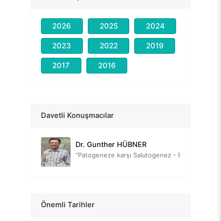
2026
2025
2024
2023
2022
2019
2017
2016
Prof. Dr. Nevzat Tarhan
“Evlilikte Duygusal Zekâ”
Dr. Tayyab RASHİD
Davetli Konuşmacılar
"Yeni Normalde Dayanıklılık Oluşturmak"
Dr. Gunther HÜBNER
“Patogeneze karşı Salutogenez - Pozitif Psikoterapiye Dayalı Belirtiler ve Anlamı”
Prof. Dr. Sırrı AKBABA
“Çocuk Yetiştirme ve Eğitimde Duygusal Zekâ”
Prof. Dr. Sevinç Serpil AYTAÇ
Önemli Tarihler
"İş Yaşamında Duygusal Zekâ"