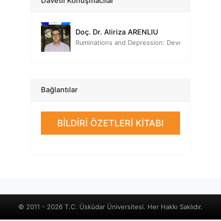
Davetli Konuşmacılar
Kongre Onur Konuğu
Doç. Dr. Aliriza ARENLIU
Ruminations and Depression: Developing and Piloting Rumination-Focused Cognitive Behavioral Therapy Interventions for Ambulatory Public Mental Health Services in Kosovo
Prof. Dr. Sırrı AKBABA
Pozitif Psikoloji
Dr. Öğr. Üyesi Fatma TURAN
Bağlantılar
Sebatkârlık Kavramının İlişkilerdeki Önemi
Prof. Dr. Erdinç ÖZTÜRK
BİLDİRİ ÖZETLERİ KİTABI
Modern Psikotravmatoloji ve Dissoanaliz Kuramı
Dr. Öğr. Üyesi Abdurrahman KENDİRCİ
Pozitif İlişkilerin İnşası
Prof. Dr. Tayfun DOĞAN
Umut Yoluyla Psikolojik Sağlamlığın İnşası
© 2011 - 2026 T.C. Üsküdar Üniversitesi. Her Hakkı Saklıdır.
Prof. Dr. Rahime Nükhet ÇIKRIKÇI
Psikolojik Testlerin Uyarlanmasında Temel İlkeler ve Standartlar