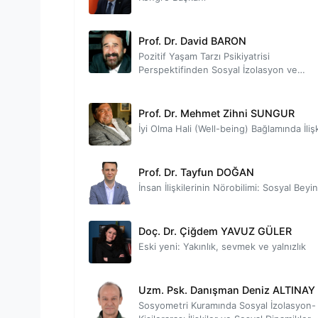
Prof. Dr. David BARON
Pozitif Yaşam Tarzı Psikiyatrisi
Perspektifinden Sosyal İzolasyon ve
Yalnızlığın Yaşam Kalitesi Üzerindeki Rol
Prof. Dr. Mehmet Zihni SUNGUR
İyi Olma Hali (Well-being) Bağlamında İlişk
Prof. Dr. Tayfun DOĞAN
İnsan İlişkilerinin Nörobilimi: Sosyal Beyin
Doç. Dr. Çiğdem YAVUZ GÜLER
Eski yeni: Yakınlık, sevmek ve yalnızlık
Uzm. Psk. Danışman Deniz ALTINAY
Sosyometri Kuramında Sosyal İzolasyon-