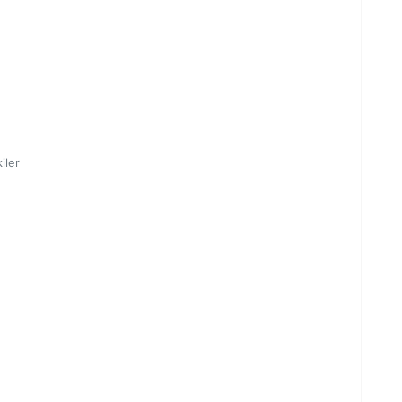
ü
iler