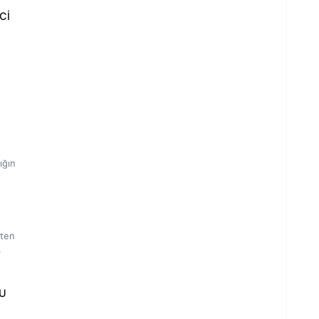
Cİ
ığın
şten
LU