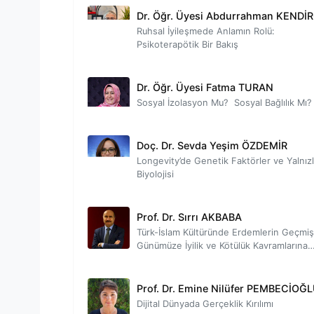
Dr. Öğr. Üyesi Abdurrahman KENDİR
Ruhsal İyileşmede Anlamın Rolü:
Psikoterapötik Bir Bakış
Dr. Öğr. Üyesi Fatma TURAN
Sosyal İzolasyon Mu? Sosyal Bağlılık Mı?
Doç. Dr. Sevda Yeşim ÖZDEMİR
Longevity’de Genetik Faktörler ve Yalnızl
Biyolojisi
Prof. Dr. Sırrı AKBABA
Türk-İslam Kültüründe Erdemlerin Geçmi
Günümüze İyilik ve Kötülük Kavramlarına
Yansımaları
Prof. Dr. Emine Nilüfer PEMBECİOĞ
Dijital Dünyada Gerçeklik Kırılımı