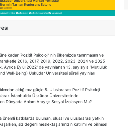
resi
e kadar ‘Pozitif Psikoloji’ nin ülkemizde tanınmasını ve
n hareketle 2016, 2017, 2019, 2022, 2023, 2024 ve 2025
dik. Ayrıca Eylül 2022' de yayınlanan 13. sayısıyla “Mutluluk
and Well-Being) Üsküdar Üniversitesi süreli yayınları
lımdan aldığımız güçle 8. Uluslararası Pozitif Psikoloji
 olarak İstanbul’da Üsküdar Üniversitesinde
lleşen Dünyada Anlam Arayışı: Sosyal İzolasyon Mu?
a önemli katkılarda bulunan, ulusal ve uluslararası yetkin
aşarken, siz değerli meslektaşlarımızın katılımı ve bilimsel