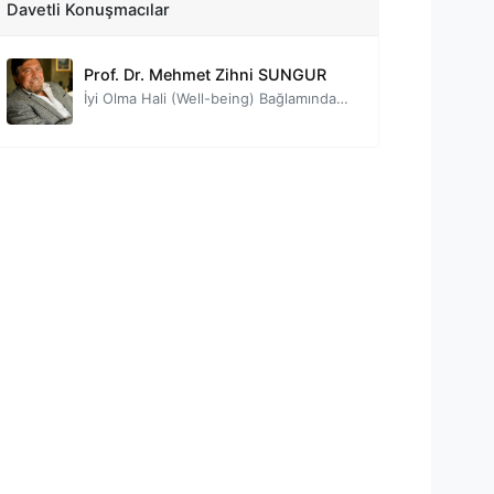
Prof. Dr. David BARON
Davetli Konuşmacılar
Pozitif Yaşam Tarzı Psikiyatrisi Perspektifinden Sosyal İzolasyon ve Yalnızlığın Yaşam Kalitesi Üzerindeki Rolü
Prof. Dr. Mehmet Zihni SUNGUR
İyi Olma Hali (Well-being) Bağlamında İlişkiler
Prof. Dr. Tayfun DOĞAN
İnsan İlişkilerinin Nörobilimi: Sosyal Beyin
Doç. Dr. Çiğdem YAVUZ GÜLER
Eski yeni: Yakınlık, sevmek ve yalnızlık
Uzm. Psk. Danışman Deniz ALTINAY
Sosyometri Kuramında Sosyal İzolasyon-Kişilerarası İlişkiler ve Sosyal Dinamikler
Prof. Dr. Sefa BULUT
Yıkmadan Yıkılmadan Ayrılmak: Yapıcı Boşanma
Dr. Öğr. Üyesi Hatice Deniz ÖZDEMİR
Yıkmadan Yıkılmadan Ayrılmak: Yapıcı Boşanma
Dr. Öğr. Üyesi Ebru MORGÜL MEMON