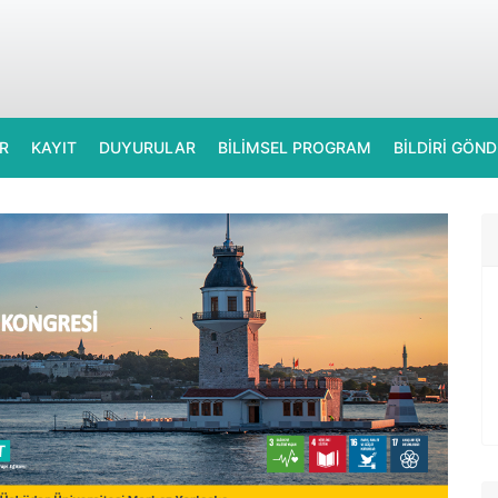
R
KAYIT
DUYURULAR
BİLİMSEL PROGRAM
BİLDİRİ GÖN