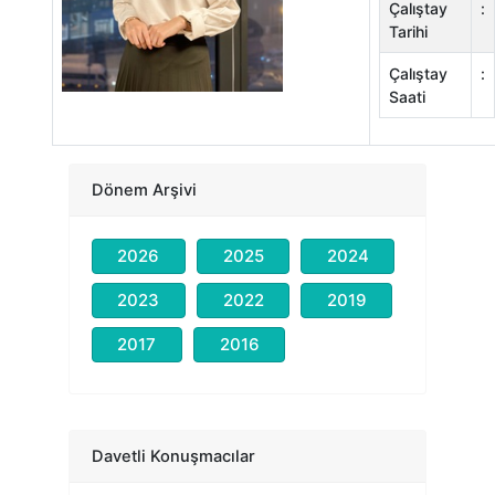
Çalıştay
:
Tarihi
Çalıştay
:
Saati
Dönem Arşivi
2026
2025
2024
2023
2022
2019
2017
2016
Prof. Dr. Nevzat TARHAN
Kongre Açılış Konuşması
Dr. Tayyab RASHID
Davetli Konuşmacılar
Kongre Onur Konuğu