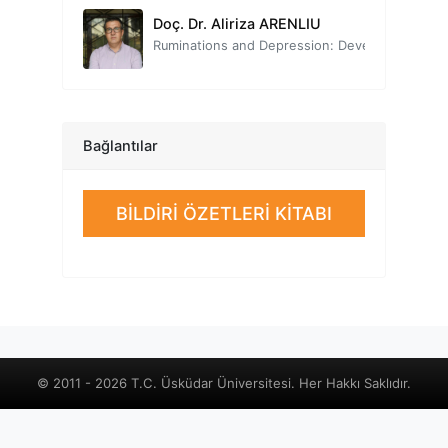
Doç. Dr. Aliriza ARENLIU
Ruminations and Depression: Developing and Piloting Rumination-Focused Cognitive Behavioral Therapy Interventions for Ambulatory Public Mental Health Services in Kosovo
Prof. Dr. Sırrı AKBABA
Pozitif Psikoloji
Dr. Öğr. Üyesi Fatma TURAN
Bağlantılar
Sebatkârlık Kavramının İlişkilerdeki Önemi
Prof. Dr. Erdinç ÖZTÜRK
BİLDİRİ ÖZETLERİ KİTABI
Modern Psikotravmatoloji ve Dissoanaliz Kuramı
Dr. Öğr. Üyesi Abdurrahman KENDİRCİ
Pozitif İlişkilerin İnşası
Prof. Dr. Tayfun DOĞAN
Umut Yoluyla Psikolojik Sağlamlığın İnşası
© 2011 - 2026 T.C. Üsküdar Üniversitesi. Her Hakkı Saklıdır.
Prof. Dr. Rahime Nükhet ÇIKRIKÇI
Psikolojik Testlerin Uyarlanmasında Temel İlkeler ve Standartlar
Doç. Dr. Çiğdem YAVUZ GÜLER