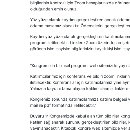
bilgilerinin kontrolü için Zoom hesaplarınızda görünen i
olduğundan emin olunuz.
Yüz yüze olarak kaydını gerçekleştiren ancak ödemes
ödeme masamız olacaktır. Ödemelerini gerçekleştirere
Kaydını yüz yüze olarak gerçekleştiren katılımcılarımız
program iletilecektir. Linklere Zoom üzerinden erişebil
görünen isim-soyisim bilgilerinizin kayıtlı kişi isim-s
“Kongremizin bilimsel programı web sitemizde yayınl
Katılımcılarımız için konferans ve bildiri zoom linkleri
iletilecektir. Konferanslar için katılımcılarımız yine a
Yalnızca kaydını tamamlayan katılımcılarımız linklere 
Kongremiz sonunda katılımcılarımıza katılım belgesi ve
mail ile pdf formatında iletilecektir.”
Duyuru 1:
Kongremizde kabul alan tüm bildiriler kongre
katılım sağlanarak sunumu gerçekleştirilen bildiriler,
yayınlanacaktır. Kitapçık kongre web sitemizde yer a