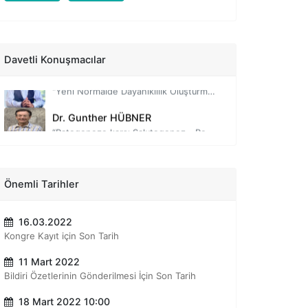
Prof. Dr. Nevzat Tarhan
“Evlilikte Duygusal Zekâ”
Dr. Tayyab RASHİD
Davetli Konuşmacılar
"Yeni Normalde Dayanıklılık Oluşturmak"
Dr. Gunther HÜBNER
“Patogeneze karşı Salutogenez - Pozitif Psikoterapiye Dayalı Belirtiler ve Anlamı”
Prof. Dr. Sırrı AKBABA
“Çocuk Yetiştirme ve Eğitimde Duygusal Zekâ”
Prof. Dr. Sevinç Serpil AYTAÇ
Önemli Tarihler
"İş Yaşamında Duygusal Zekâ"
16.03.2022
Prof. Dr. Zümra ATALAY
Kongre Kayıt için Son Tarih
“Yapmak Yerine Olmak”
11 Mart 2022
Prof. Dr. Gökben HIZLI SAYAR
Bildiri Özetlerinin Gönderilmesi İçin Son Tarih
“Pandemi Döneminde Psikolojik Sağlamlık”
18 Mart 2022 10:00
Prof. Dr. Sinan CANAN