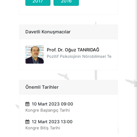
2017
2016
Prof. Dr. Nevzat TARHAN
Travma Sonrası Büyüme
Prof. Dr. Howard GARDNER
Davetli Konuşmacılar
İyilik Bilimi, Çoklu Zekâ Kuramı
Prof. Dr. Oğuz TANRIDAĞ
Pozitif Psikolojinin Nörobilimsel Temelleri
Prof. Dr. F. Beylü DİKEÇLİGİL
Merhametten Maraz Doğar Mı?
Prof. Dr. Sırrı AKBABA
Önemli Tarihler
Erdemli Olmanın İyileştirici Gücü
10 Mart 2023 09:00
Prof. Dr. Adnan ÖMERUSTAOĞLU
Kongre Başlangıç Tarihi
Mutluluk Bilimi
12 Mart 2023 13:00
Prof. Dr. Daria SUPRUN
Kongre Bitiş Tarihi
Professional Identity and Social Values: Synergy of Education and Spirituality