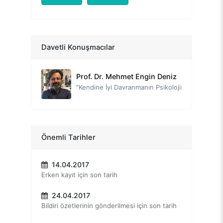
Prof. Dr. Hasan Bacanlı
"Mutluluğa Yerel Bir Bakış"
Prof. Dr. Ahmet İnam
Davetli Konuşmacılar
"Mutsuzluk Ahlaksızlıktır"
Prof. Dr. Mehmet Engin Deniz
"Kendine İyi Davranmanın Psikolojisi: Öz-Anlayış"
Prof. Dr. Sinan Canan
"Atalarımız bizden daha mı mutluydu?"
Dr. Louise Lambert
Önemli Tarihler
"Pozitif Psikoloji Üzerine Akıl Yürütme: Yaklaşımı nereye taşıyabiliriz ve bunu birlikte nasıl yapabiliriz?"
14.04.2017
Prof. Dr. Aşkın Keser
Erken kayıt için son tarih
"İş Yaşamında Pozitif Psikoloji"
24.04.2017
Dr. Oytun Erbaş
Bildiri özetlerinin gönderilmesi için son tarih
"Aşk ve İlişkilerin Nörobiyolojisi"