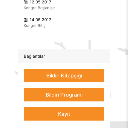
Prof. Dr. Ahmet Çelikkol
12.05.2017
Kongre Başlangıç
"Egzersiz ve Pozitif Ruh Sağlığı "
Dr. Tuğba Sarı
14.05.2017
"Pozitif Psikoterapi ile Hayata Farklı Bir Bakış"
Kongre Bitişi
Bağlantılar
Bildiri Kitapçığı
Bildiri Programı
Kayıt