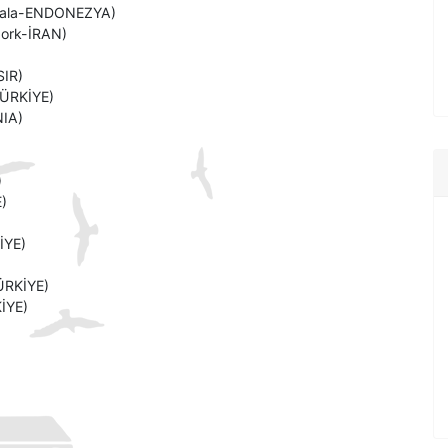
andala-ENDONEZYA)
work-İRAN)
SIR)
-TÜRKİYE)
NIA)
)
)
İYE)
ÜRKİYE)
İYE)