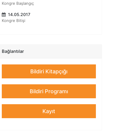
Kongre Başlangıç
"Egzersiz ve Pozitif Ruh Sağlığı "
14.05.2017
Dr. Tuğba Sarı
Kongre Bitişi
"Pozitif Psikoterapi ile Hayata Farklı Bir Bakış"
Bağlantılar
Bildiri Kitapçığı
Bildiri Programı
Kayıt