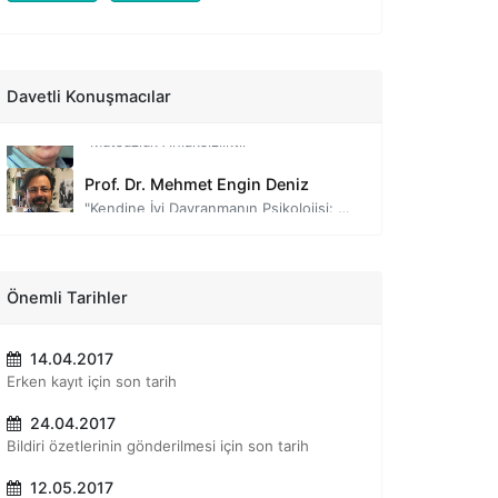
Prof. Dr. Hasan Bacanlı
"Mutluluğa Yerel Bir Bakış"
Prof. Dr. Ahmet İnam
Davetli Konuşmacılar
"Mutsuzluk Ahlaksızlıktır"
Prof. Dr. Mehmet Engin Deniz
"Kendine İyi Davranmanın Psikolojisi: Öz-Anlayış"
Prof. Dr. Sinan Canan
"Atalarımız bizden daha mı mutluydu?"
Dr. Louise Lambert
Önemli Tarihler
"Pozitif Psikoloji Üzerine Akıl Yürütme: Yaklaşımı nereye taşıyabiliriz ve bunu birlikte nasıl yapabiliriz?"
14.04.2017
Prof. Dr. Aşkın Keser
Erken kayıt için son tarih
"İş Yaşamında Pozitif Psikoloji"
24.04.2017
Dr. Oytun Erbaş
Bildiri özetlerinin gönderilmesi için son tarih
"Aşk ve İlişkilerin Nörobiyolojisi"
12.05.2017
Prof. Dr. Ahmet Çelikkol