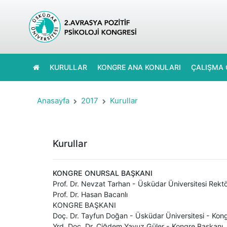
KURULLAR
KONGRE ANA KONULARI
ÇALIŞMA 
Anasayfa
2017
Kurullar
Kurullar
KONGRE ONURSAL BAŞKANI
Prof. Dr. Nevzat Tarhan - Üsküdar Üniversitesi Rekt
Prof. Dr. Hasan Bacanlı
KONGRE BAŞKANI
Doç. Dr. Tayfun Doğan - Üsküdar Üniversitesi - Kon
Yrd. Doç. Dr. Çiğdem Yavuz Güler - Kongre Başkanı